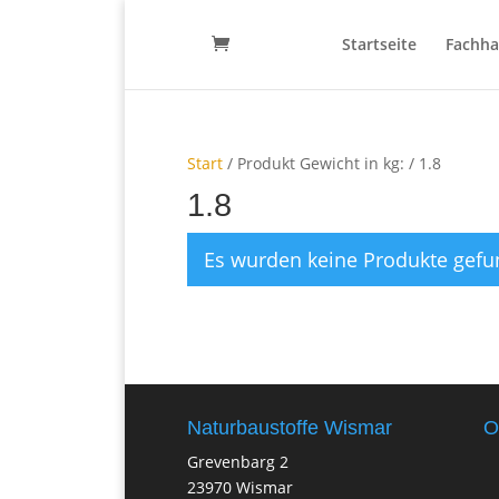
Startseite
Fachha
Start
/ Produkt Gewicht in kg: / 1.8
1.8
Es wurden keine Produkte gefu
Naturbaustoffe Wismar
O
Grevenbarg 2
23970 Wismar