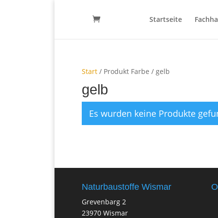
Startseite
Fachha
Start
/ Produkt Farbe / gelb
gelb
Es wurden keine Produkte gefu
Naturbaustoffe Wismar
O
Grevenbarg 2
23970 Wismar